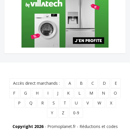
Accès direct marchands :
A
B
C
D
E
F
G
H
I
J
K
L
M
N
O
P
Q
R
S
T
U
V
W
X
Y
Z
0-9
Copyright 2026
- Promoplanet.fr - Réductions et codes